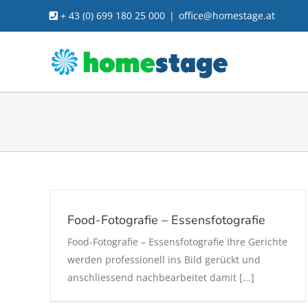
Skip
+ 43 (0) 699 180 25 000
|
office@homestage.at
to
content
Food-Fotografie – Essensfotografie
Food-Fotografie – Essensfotografie Ihre Gerichte
werden professionell ins Bild gerückt und
anschliessend nachbearbeitet damit [...]