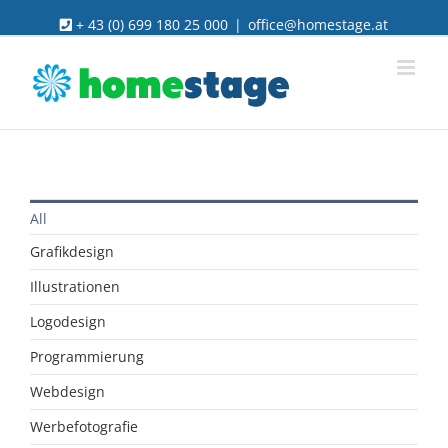
Skip
+ 43 (0) 699 180 25 000
|
office@homestage.at
to
content
All
Grafikdesign
Illustrationen
Logodesign
Programmierung
Webdesign
Werbefotografie