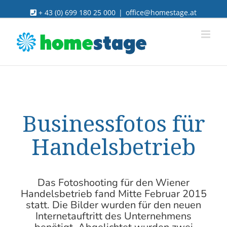
Skip
+ 43 (0) 699 180 25 000
|
office@homestage.at
to
content
Businessfotos für
Handelsbetrieb
Das Fotoshooting für den Wiener
Handelsbetrieb fand Mitte Februar 2015
statt. Die Bilder wurden für den neuen
Internetauftritt des Unternehmens