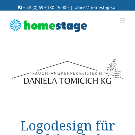
Skip
+ 43 (0) 699 180 25 000
|
office@homestage.at
to
content
View
Larger
Image
Logodesign für