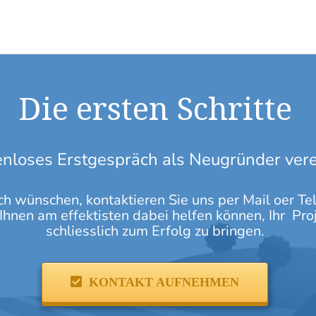
Die ersten Schritte
enloses Erstgespräch als Neugründer ver
h wünschen, kontaktieren Sie uns per Mail oer Te
hnen am effektisten dabei helfen können, Ihr Pro
schliesslich zum Erfolg zu bringen.
KONTAKT AUFNEHMEN