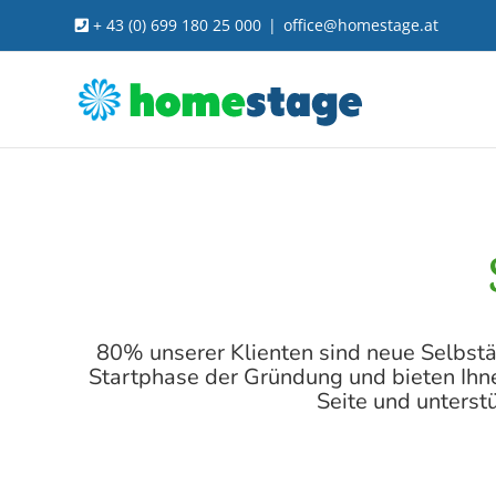
Skip
+ 43 (0) 699 180 25 000
|
office@homestage.at
to
content
80% unserer Klienten sind neue Selbst
Startphase der Gründung und bieten Ihn
Seite und unterst