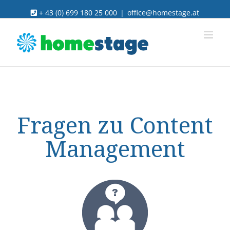
Skip
+ 43 (0) 699 180 25 000
|
office@homestage.at
to
content
Fragen zu Content
Management