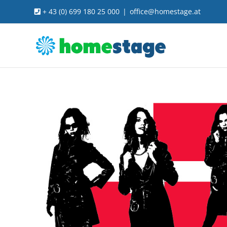
Skip
+ 43 (0) 699 180 25 000
|
office@homestage.at
to
content
View
Larger
Image