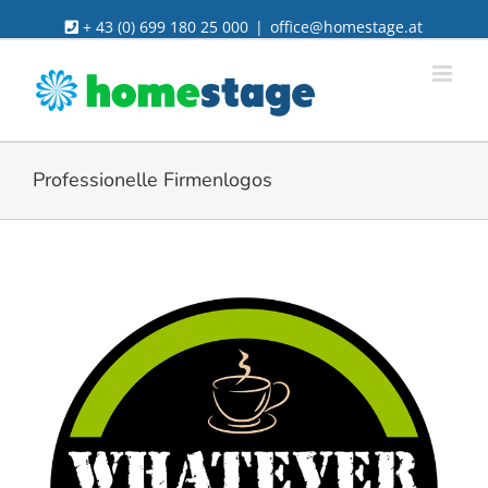
Skip
+ 43 (0) 699 180 25 000
|
office@homestage.at
to
content
Professionelle Firmenlogos
View
Larger
Image