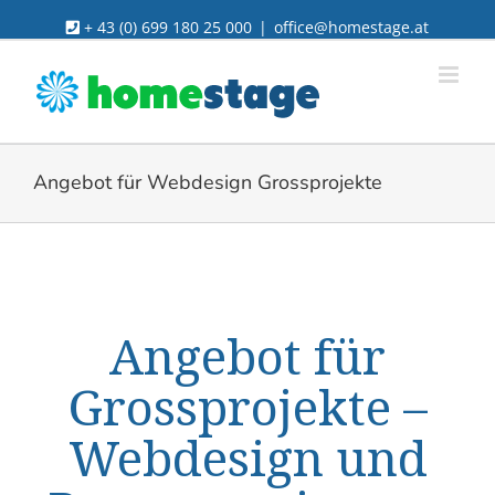
Skip
+ 43 (0) 699 180 25 000
|
office@homestage.at
to
content
Angebot für Webdesign Grossprojekte
Angebot für
Grossprojekte –
Webdesign und